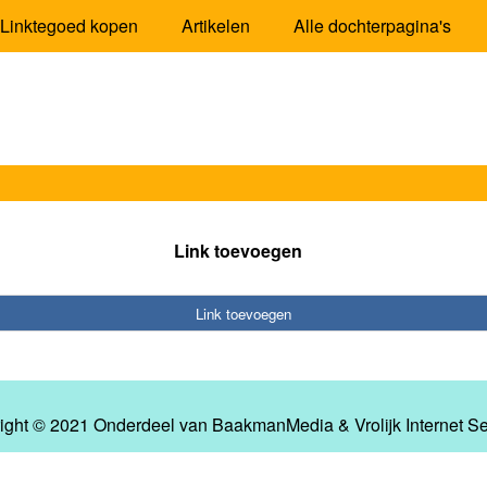
Linktegoed kopen
Artikelen
Alle dochterpagina's
Link toevoegen
Link toevoegen
ight © 2021 Onderdeel van
BaakmanMedia
&
Vrolijk Internet S